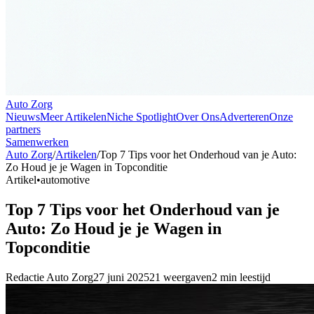
Auto Zorg
Nieuws
Meer Artikelen
Niche Spotlight
Over Ons
Adverteren
Onze
partners
Samenwerken
Auto Zorg
/
Artikelen
/
Top 7 Tips voor het Onderhoud van je Auto:
Zo Houd je je Wagen in Topconditie
Artikel
•
automotive
Top 7 Tips voor het Onderhoud van je
Auto: Zo Houd je je Wagen in
Topconditie
Redactie
Auto Zorg
27 juni 2025
21
weergaven
2
min leestijd