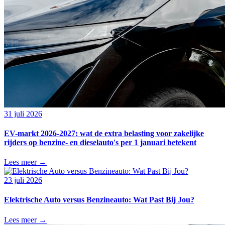
31 juli 2026
EV-markt 2026-2027: wat de extra belasting voor zakelijke
rijders op benzine- en dieselauto's per 1 januari betekent
Lees meer →
23 juli 2026
Elektrische Auto versus Benzineauto: Wat Past Bij Jou?
Lees meer →