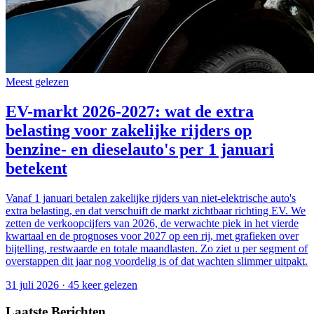
Meest gelezen
EV-markt 2026-2027: wat de extra
belasting voor zakelijke rijders op
benzine- en dieselauto's per 1 januari
betekent
Vanaf 1 januari betalen zakelijke rijders van niet-elektrische auto's
extra belasting, en dat verschuift de markt zichtbaar richting EV. We
zetten de verkoopcijfers van 2026, de verwachte piek in het vierde
kwartaal en de prognoses voor 2027 op een rij, met grafieken over
bijtelling, restwaarde en totale maandlasten. Zo ziet u per segment of
overstappen dit jaar nog voordelig is of dat wachten slimmer uitpakt.
31 juli 2026
·
45
keer gelezen
Laatste Berichten