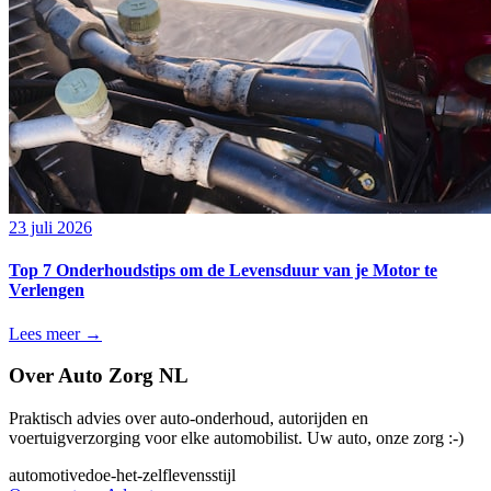
23 juli 2026
Top 7 Onderhoudstips om de Levensduur van je Motor te
Verlengen
Lees meer →
Over
Auto Zorg NL
Praktisch advies over auto-onderhoud, autorijden en
voertuigverzorging voor elke automobilist. Uw auto, onze zorg :-)
automotive
doe-het-zelf
levensstijl