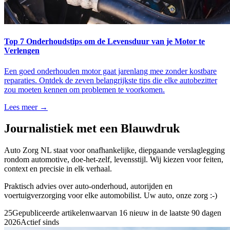
Top 7 Onderhoudstips om de Levensduur van je Motor te
Verlengen
Een goed onderhouden motor gaat jarenlang mee zonder kostbare
reparaties. Ontdek de zeven belangrijkste tips die elke autobezitter
zou moeten kennen om problemen te voorkomen.
Lees meer →
Journalistiek met een Blauwdruk
Auto Zorg NL
staat voor onafhankelijke, diepgaande verslaglegging
rondom automotive, doe-het-zelf, levensstijl
. Wij kiezen voor feiten,
context en precisie in elk verhaal.
Praktisch advies over auto-onderhoud, autorijden en
voertuigverzorging voor elke automobilist. Uw auto, onze zorg :-)
25
Gepubliceerde artikelen
waarvan
16
nieuw in de laatste 90 dagen
2026
Actief sinds