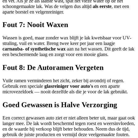
en vet. Als je ze als laatste wast, spat het vieze water op de net
schoongemaakte lak. Was de velgen dus altijd
als eerste
, met een
aparte borstel en velgenreiniger.
Fout 7: Nooit Waxen
Wassen is goed, maar zonder wax blijft je lak kwetsbaar voor UV-
straling, vuil en water. Breng twee keer per jaar een laagje
carnauba- of synthetische wax
aan na het wassen. Dit geeft de lak
een beschermende laag en zorgt voor een mooie glans.
Fout 8: De Autoramen Vergeten
Vuile ramen verminderen het zicht, zeker bij avondrij of regen.
Gebruik een speciale
glasreiniger voor auto's
en een aparte
microvezeldoek — nooit dezelfde als die je voor de lak gebruikt.
Goed Gewassen is Halve Verzorging
Een correct gewassen auto ziet er niet alleen beter uit, maar gaat ook
langer mee. De lak wordt beschermd tegen roest en weersinvloeden,
en de waarde bij verkoop blijft beter behouden. Neem dus de tijd,
gebruik de juiste producten en vermijd deze veelgemaakte fouten.