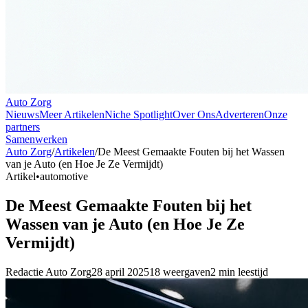
Auto Zorg
Nieuws
Meer Artikelen
Niche Spotlight
Over Ons
Adverteren
Onze
partners
Samenwerken
Auto Zorg
/
Artikelen
/
De Meest Gemaakte Fouten bij het Wassen
van je Auto (en Hoe Je Ze Vermijdt)
Artikel
•
automotive
De Meest Gemaakte Fouten bij het
Wassen van je Auto (en Hoe Je Ze
Vermijdt)
Redactie
Auto Zorg
28 april 2025
18
weergaven
2
min leestijd