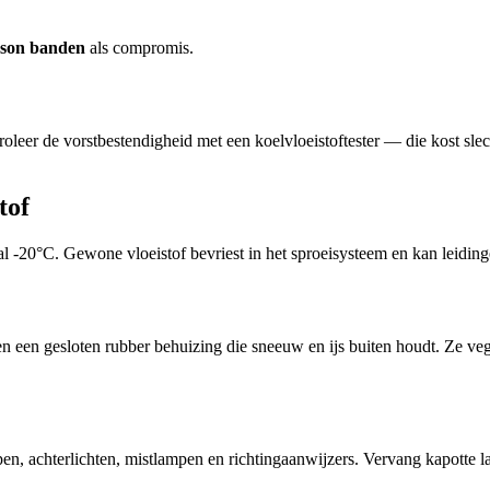
eason banden
als compromis.
oleer de vorstbestendigheid met een koelvloeistoftester — die kost slech
tof
al -20°C. Gewone vloeistof bevriest in het sproeisysteem en kan leidinge
 een gesloten rubber behuizing die sneeuw en ijs buiten houdt. Ze veg
lampen, achterlichten, mistlampen en richtingaanwijzers. Vervang kapott