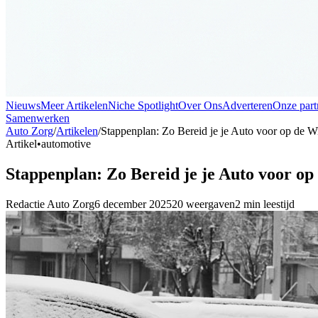
Nieuws
Meer Artikelen
Niche Spotlight
Over Ons
Adverteren
Onze part
Samenwerken
Auto Zorg
/
Artikelen
/
Stappenplan: Zo Bereid je je Auto voor op de W
Artikel
•
automotive
Stappenplan: Zo Bereid je je Auto voor op
Redactie
Auto Zorg
6 december 2025
20
weergaven
2
min leestijd